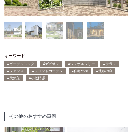
キーワード：
#ガーデンシンク
#ガビオン
#シンボルツリー
#テラス
#フェンス
#フロントガーデン
#住宅外構
#北欧の庭
#天然芝
#杉板門塀
その他のおすすめ事例