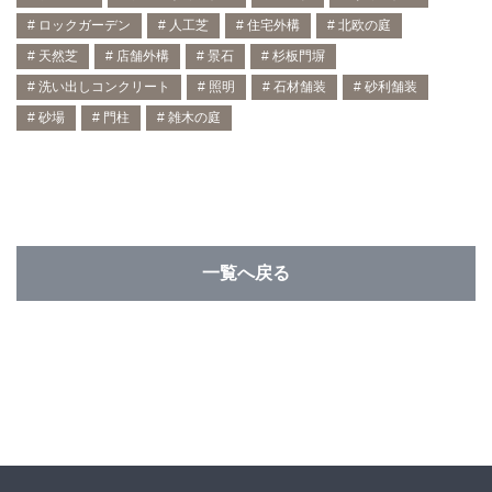
# ロックガーデン
# 人工芝
# 住宅外構
# 北欧の庭
# 天然芝
# 店舗外構
# 景石
# 杉板門塀
# 洗い出しコンクリート
# 照明
# 石材舗装
# 砂利舗装
# 砂場
# 門柱
# 雑木の庭
一覧へ戻る