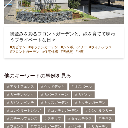
街並みを彩るフロントガーデンと、緑を育てて味わ
うプライベートな日々
#ガビオン
#キッチンガーデン
#シンボルツリー
#タイルテラス
#フロントガーデン
#住宅外構
#天然芝
#照明
他のキーワードの事例を見る
# アルミフェンス
# ウッドデッキ
# オスポール
# ガーデンシンク
# カバーストーン
# ガビオン
# ガビオンベンチ
# キッズガーデン
# キッチンガーデン
# コンクリートレンガ
# コンテナガーデン
# シンボルツリー
# スチールフェンス
# ステップ
# タイルテラス
# テラス
# フェンス
# フロントガーデン
# ベンチ
# リガーデン