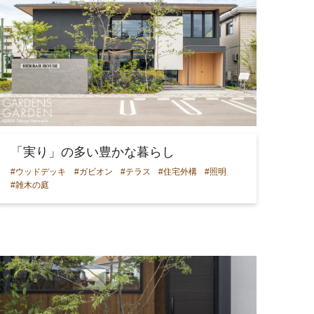
「実り」の多い豊かな暮らし
#ウッドデッキ
#ガビオン
#テラス
#住宅外構
#照明
#雑木の庭