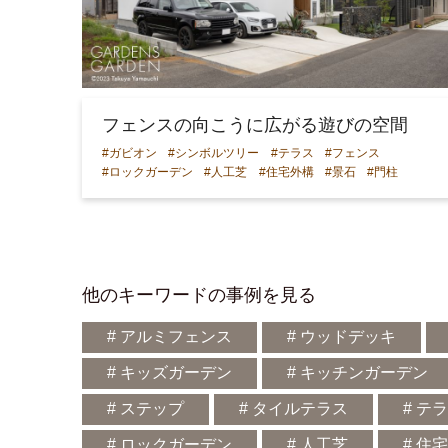
フェンスの向こうに広がる遊びの空間
#ガビオン
#シンボルツリー
#テラス
#フェンス
#ロックガーデン
#人工芝
#住宅外構
#景石
#門柱
他のキーワードの事例を見る
# アルミフェンス
# ウッドデッキ
# キッズガーデン
# キッチンガーデン
# ステップ
# タイルテラス
# テ
# ロックガーデン
# 人工芝
# 住