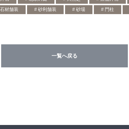
# 石材舗装
# 砂利舗装
# 砂場
# 門柱
一覧へ戻る