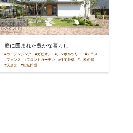
庭に囲まれた豊かな暮らし
#ガーデンシンク
#ガビオン
#シンボルツリー
#テラス
#フェンス
#フロントガーデン
#住宅外構
#北欧の庭
#天然芝
#杉板門塀