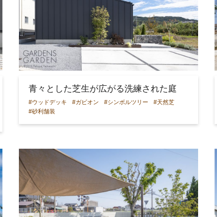
青々とした芝生が広がる洗練された庭
#ウッドデッキ
#ガビオン
#シンボルツリー
#天然芝
#砂利舗装