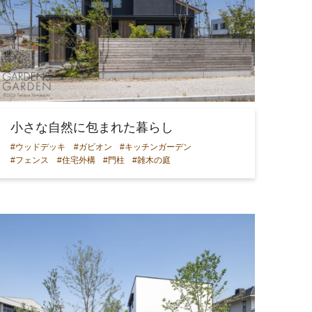
小さな自然に包まれた暮らし
#ウッドデッキ
#ガビオン
#キッチンガーデン
#フェンス
#住宅外構
#門柱
#雑木の庭