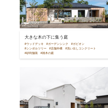
大きな木の下に集う庭
#ウッドデッキ
#ガーデンシンク
#ガビオン
#シンボルツリー
#店舗外構
#洗い出しコンクリート
#砂利舗装
#雑木の庭