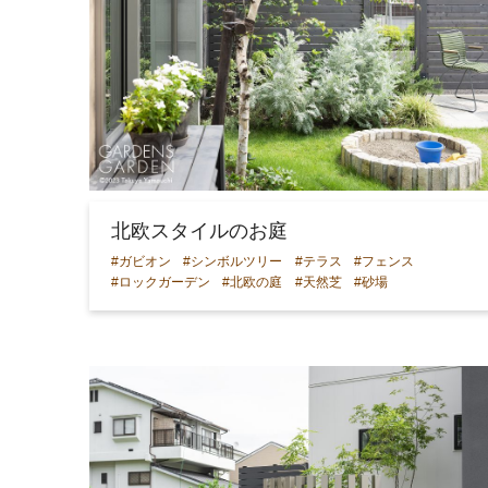
北欧スタイルのお庭
#ガビオン
#シンボルツリー
#テラス
#フェンス
#ロックガーデン
#北欧の庭
#天然芝
#砂場