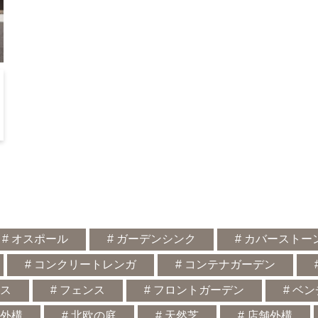
# オスポール
# ガーデンシンク
# カバーストー
# コンクリートレンガ
# コンテナガーデン
ラス
# フェンス
# フロントガーデン
# ベ
宅外構
# 北欧の庭
# 天然芝
# 店舗外構