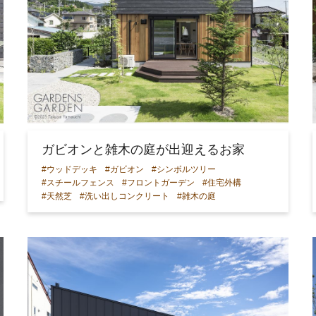
ガビオンと雑木の庭が出迎えるお家
#ウッドデッキ
#ガビオン
#シンボルツリー
#スチールフェンス
#フロントガーデン
#住宅外構
#天然芝
#洗い出しコンクリート
#雑木の庭